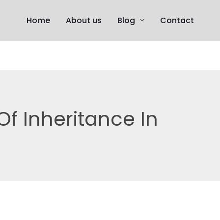
Home
About us
Blog
Contact
f Inheritance In