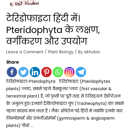
टेरिडोफाइटा हिंदी में।
Pteridophyta के लक्षण,
वर्गीकरण और उपयोग
Leave a Comment
/
Plant Biology
/ By
sikhobio
Share
टेरिडोफाइटा-Pteridophyta टेरिडोफाइट (Pteridophytes
plants) प्लांट, सबसे पहले वैसकूलर प्लांट (first vascular &
terrestrial plant) है, जो पृथ्वी पर पूरी तरह से टेरिस्ट्रयल ऐडॉप्टेशन
के अनुरूप हुए। इनको ट्रैकियोफाइटा ग्रुप (Tracheophyta) का सबसे
पहला सदस्य मन जाता है । लैक ऑपेरोन पढ़े हिंदी में जबकि इनके बाद
जिम्नोस्पर्म और एनजीओस्पेर्म (gymnosperm & angiosperm
plants) पौधों …