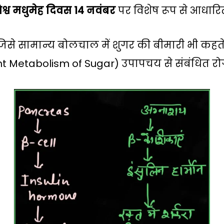
िश्व मधुमेह दिवस 14 नवंबर
पर विशेष रूप से आधारित
से सामान्य बोलचाल में शुगर की बीमारी भी कहते है
t Metabolism of Sugar) उपापचय से संबंधित रोग