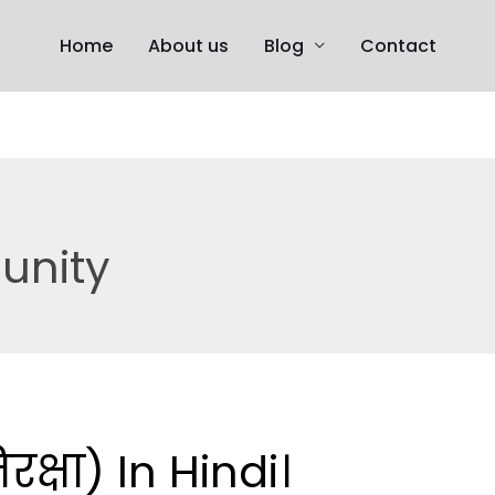
Home
About us
Blog
Contact
unity
रक्षा) In Hindi।