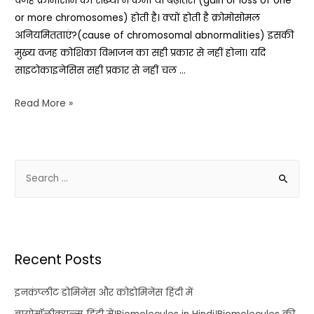
वजह क्रोमोसोम की संख्या में कमी या बढ़ोतरी (gain or loss of one
or more chromosomes) होती है। क्यों होती है क्रोमोसोमल
अनियमितताएं?(cause of chromosomal abnormalities) इसकी
मुख्य वजह कोशिका विभाजन का सही प्रकार से नहीं होना। यदि
साइटोकाइनेसिस सही प्रकार से नहीं चल …
Read More »
Recent Posts
इनकंप्लीट डोमिनेंस और कोडोमिनेंस हिंदी में