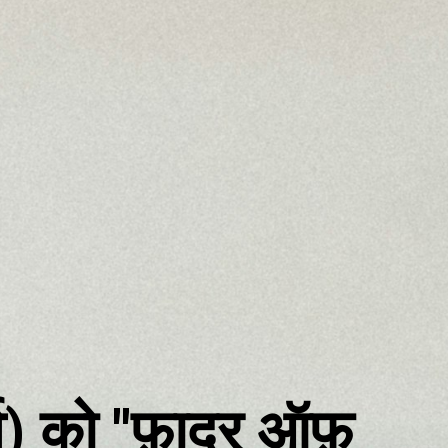
र्व) को "फ़ादर ऑफ़