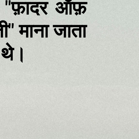
को "फ़ादर ऑफ़
" माना जाता
 थे।