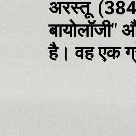
अरस्तू (38
बायोलॉजी" औ
है। वह एक ग्