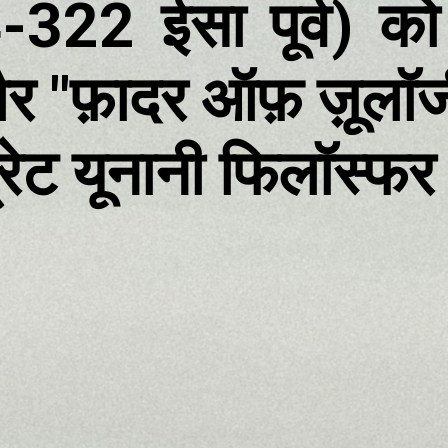
4-322 ईसा पूर्व) 
र "फ़ादर ऑफ़ ज़ूलॉजी
रेट यूनानी फिलॉस्फर