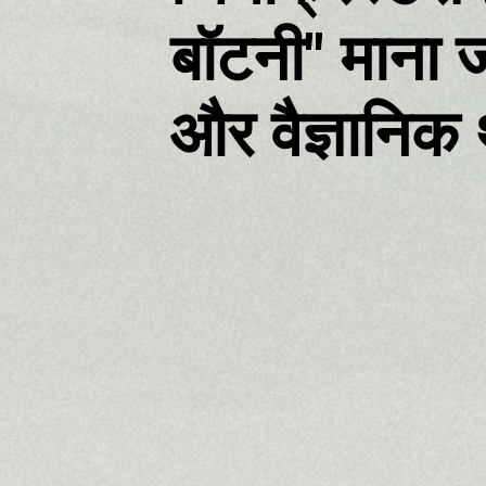
बॉटनी" माना ज
और वैज्ञानिक